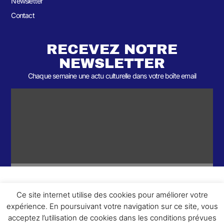
Newsletter
Contact
RECEVEZ NOTRE
NEWSLETTER
Chaque semaine une actu culturelle dans votre boîte email
Ce site internet utilise des cookies pour améliorer votre
ème
© 2026- Une collaboration 2
Round et Yellowpoly. Tous droits
expérience. En poursuivant votre navigation sur ce site, vous
réservés.
acceptez l’utilisation de cookies dans les conditions prévues