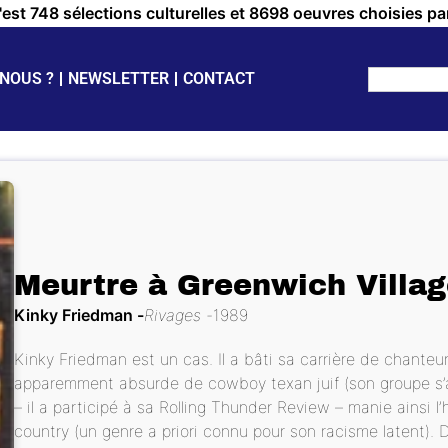
c'est 748 sélections culturelles et 8698 oeuvres choisies pa
NOUS ?
NEWSLETTER
CONTACT
Meurtre à Greenwich Villa
Kinky Friedman
Rivages
1989
Kinky Friedman est un cas. Il a bâti sa carrière de chanteu
apparemment absurde de cowboy texan juif (son groupe s’
– il a participé à sa Rolling Thunder Review – manie ainsi
country (un genre a priori connu pour son racisme latent). 