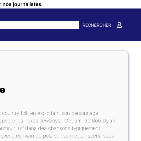
r nos journalistes.
RECHERCHER
ge
r country folk en exploitant son personnage
appelle les Texas Jewboys). Cet ami de Bob Dylan
 l’humour juif dans des chansons typiquement
Devenu écrivain de polars, il se met en scène sous