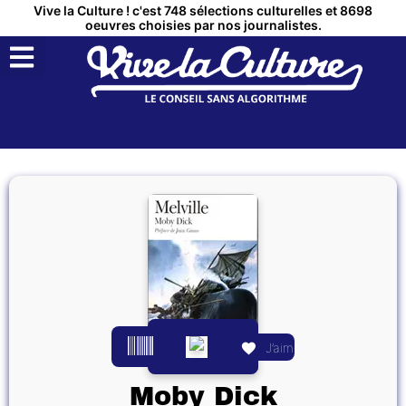
Vive la Culture ! c'est 748 sélections culturelles et 8698
oeuvres choisies par nos journalistes.
QUI SOMMES NOUS ?
MON COMPTE
J’aime
Moby Dick