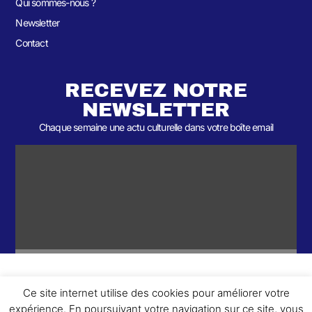
Qui sommes-nous ?
Newsletter
Contact
RECEVEZ NOTRE
NEWSLETTER
Chaque semaine une actu culturelle dans votre boîte email
Ce site internet utilise des cookies pour améliorer votre
ème
© 2026- Une collaboration 2
Round et Yellowpoly. Tous droits
expérience. En poursuivant votre navigation sur ce site, vous