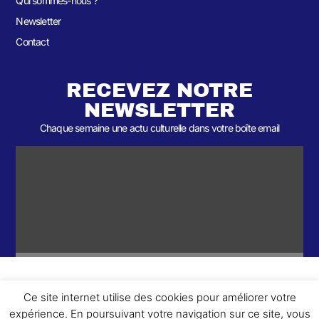
Qui sommes-nous ?
Newsletter
Contact
RECEVEZ NOTRE
NEWSLETTER
Chaque semaine une actu culturelle dans votre boîte email
Ce site internet utilise des cookies pour améliorer votre
ème
© 2026- Une collaboration 2
Round et Yellowpoly. Tous droits
expérience. En poursuivant votre navigation sur ce site, vous