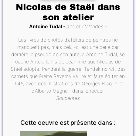
Nicolas de Staël dans
son atelier
Antoine Tudal
Ides et Calendes
Les livres de photos d’ateliers de peintres ne
manquent pas, mais celui-ci est une perle car
derrière le pseudo de son auteur, Antoine Tudal, se
cache Antek, le fils de Jeannine que Nicolas de
Staël adopta. Pendant la guerre, Tandek noircit des
carnets que Pierre Reverdy va lire et faire éditer en
1945, avec des illustrations de Georges Braque et
d’Alberto Magnelli dans le recueil
Soupentes
.
Cette oeuvre est présente dans :