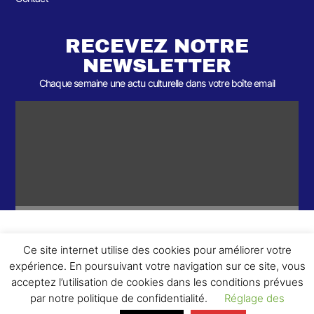
RECEVEZ NOTRE
NEWSLETTER
Chaque semaine une actu culturelle dans votre boîte email
Ce site internet utilise des cookies pour améliorer votre
ème
© 2026- Une collaboration 2
Round et Yellowpoly. Tous droits
expérience. En poursuivant votre navigation sur ce site, vous
réservés.
acceptez l’utilisation de cookies dans les conditions prévues
par notre politique de confidentialité.
Réglage des