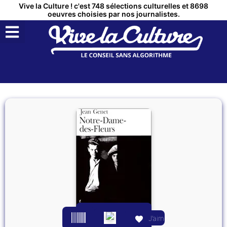
Vive la Culture ! c'est 748 sélections culturelles et 8698
oeuvres choisies par nos journalistes.
QUI SOMMES NOUS ?
MON COMPTE
J’aime