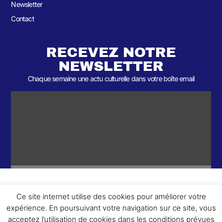
Newsletter
Contact
RECEVEZ NOTRE
NEWSLETTER
Chaque semaine une actu culturelle dans votre boîte email
Ce site internet utilise des cookies pour améliorer votre
ème
© 2026- Une collaboration 2
Round et Yellowpoly. Tous droits
expérience. En poursuivant votre navigation sur ce site, vous
réservés.
acceptez l’utilisation de cookies dans les conditions prévues