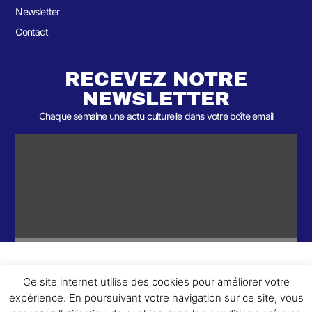
Newsletter
Contact
RECEVEZ NOTRE
NEWSLETTER
Chaque semaine une actu culturelle dans votre boîte email
Ce site internet utilise des cookies pour améliorer votre
ème
© 2026- Une collaboration 2
Round et Yellowpoly. Tous droits
expérience. En poursuivant votre navigation sur ce site, vous
réservés.