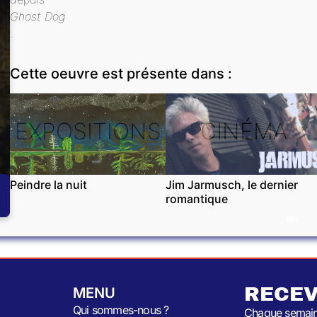
Ghost Dog
.
Cette oeuvre est présente dans :
EXPOSITIONS
CINÉMA
Peindre la nuit
Jim Jarmusch, le dernier
romantique
RECEV
MENU
Qui sommes-nous ?
Chaque semaine