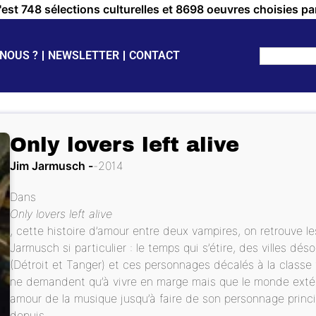
c'est 748 sélections culturelles et 8698 oeuvres choisies pa
NOUS ?
NEWSLETTER
CONTACT
Only lovers left alive
Jim Jarmusch
2014
Dans
Only lovers left alive
, cette histoire d’amour entre deux vampires, on retrouve 
Jarmusch si particulier : le temps qui s’étire, des villes d
(Détroit et Tanger) et ces personnages décalés à la class
ne demandent qu’à vivre en marge mais que le monde extér
amour de la musique jusqu’à faire de son personnage princip
depuis