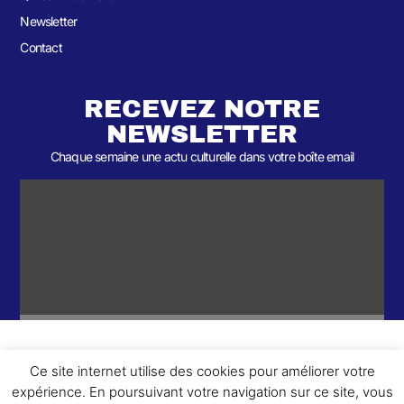
Newsletter
Contact
RECEVEZ NOTRE
NEWSLETTER
Chaque semaine une actu culturelle dans votre boîte email
Ce site internet utilise des cookies pour améliorer votre
ème
© 2026- Une collaboration 2
Round et Yellowpoly. Tous droits
expérience. En poursuivant votre navigation sur ce site, vous