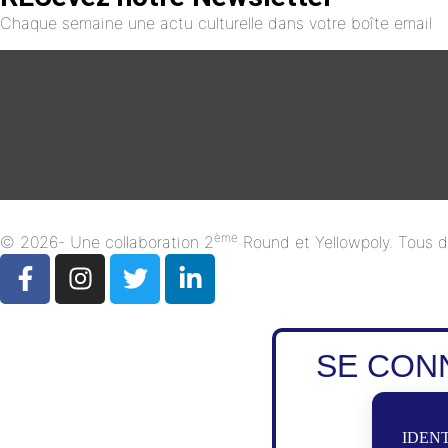
Chaque semaine une actu culturelle dans votre boîte email
ème
© 2026- Une collaboration 2
Round et Yellowpoly. Tous dr
SE CON
IDENT