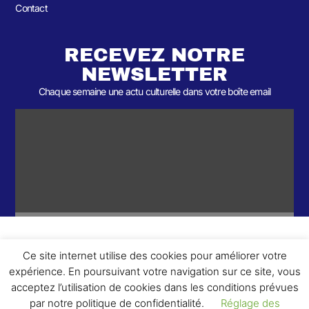
Contact
RECEVEZ NOTRE
NEWSLETTER
Chaque semaine une actu culturelle dans votre boîte email
Ce site internet utilise des cookies pour améliorer votre
ème
© 2026- Une collaboration 2
Round et Yellowpoly. Tous droits
expérience. En poursuivant votre navigation sur ce site, vous
réservés.
acceptez l’utilisation de cookies dans les conditions prévues
par notre politique de confidentialité.
Réglage des