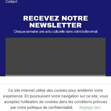
Contact
RECEVEZ NOTRE
NEWSLETTER
Chaque semaine une actu culturelle dans votre boîte email
Ce site internet utilise des cookies pour améliorer votre
ème
© 2026- Une collaboration 2
Round et Yellowpoly. Tous droits
expérience. En poursuivant votre navigation sur ce site, vous
réservés.
acceptez l’utilisation de cookies dans les conditions prévues
par notre politique de confidentialité.
Réglage des