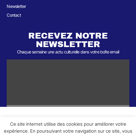
Newsletter
Contact
RECEVEZ NOTRE
NEWSLETTER
Chaque semaine une actu culturelle dans votre boîte email
Ce site internet utilise des cookies pour améliorer votre
ème
© 2026- Une collaboration 2
Round et Yellowpoly. Tous droits
expérience. En poursuivant votre navigation sur ce site, vous