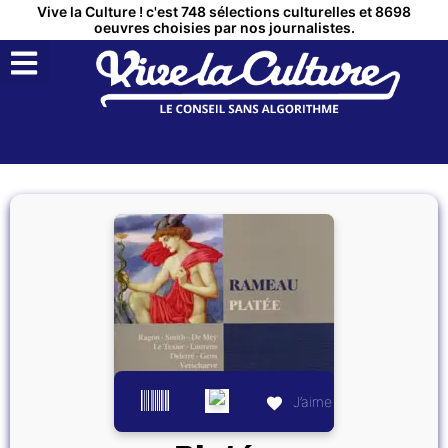
Vive la Culture ! c'est 748 sélections culturelles et 8698
oeuvres choisies par nos journalistes.
QUI SOMMES NOUS ?
MON COMPTE
J’aime