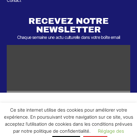
Contact
RECEVEZ NOTRE
NEWSLETTER
Chaque semaine une actu culturelle dans votre boîte email
Ce site internet utilise des cookies pour améliorer votre
ème
© 2026- Une collaboration 2
Round et Yellowpoly. Tous droits
expérience. En poursuivant votre navigation sur ce site, vous
réservés.
acceptez l’utilisation de cookies dans les conditions prévues
par notre politique de confidentialité.
Réglage des