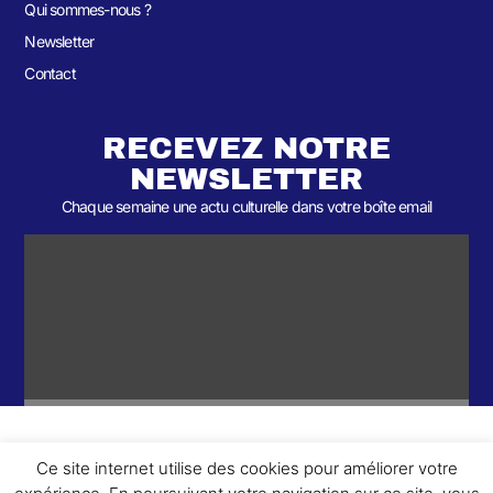
Qui sommes-nous ?
Newsletter
Contact
RECEVEZ NOTRE
NEWSLETTER
Chaque semaine une actu culturelle dans votre boîte email
Ce site internet utilise des cookies pour améliorer votre
ème
© 2026- Une collaboration 2
Round et Yellowpoly. Tous droits