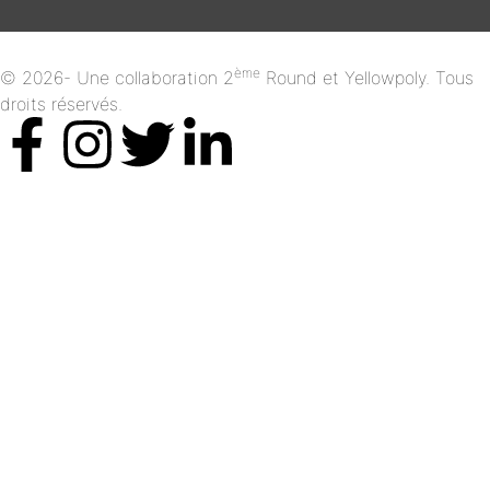
ème
© 2026- Une collaboration 2
Round et Yellowpoly. Tous
droits réservés.