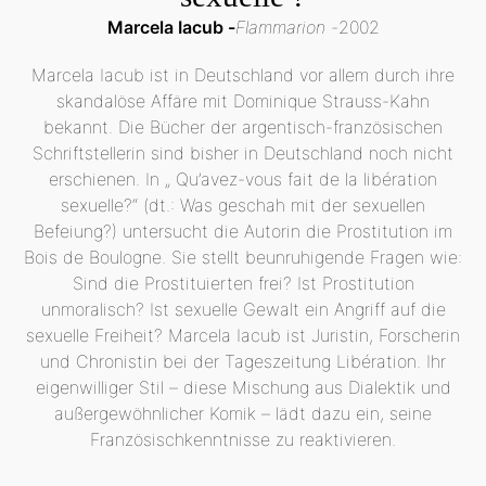
Marcela Iacub
Flammarion
2002
Marcela Iacub ist in Deutschland vor allem durch ihre
skandalöse Affäre mit Dominique Strauss-Kahn
bekannt. Die Bücher der argentisch-französischen
Schriftstellerin sind bisher in Deutschland noch nicht
erschienen. In „ Qu’avez-vous fait de la libération
sexuelle?“ (dt.: Was geschah mit der sexuellen
Befeiung?) untersucht die Autorin die Prostitution im
Bois de Boulogne. Sie stellt beunruhigende Fragen wie:
Sind die Prostituierten frei? Ist Prostitution
unmoralisch? Ist sexuelle Gewalt ein Angriff auf die
sexuelle Freiheit? Marcela Iacub ist Juristin, Forscherin
und Chronistin bei der Tageszeitung Libération. Ihr
eigenwilliger Stil – diese Mischung aus Dialektik und
außergewöhnlicher Komik – lädt dazu ein, seine
Französischkenntnisse zu reaktivieren.