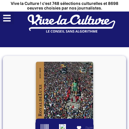
Vive la Culture ! c'est 748 sélections culturelles et 8698
oeuvres choisies par nos journalistes.
QUI SOMMES NOUS ?
MON COMPTE
J’aime