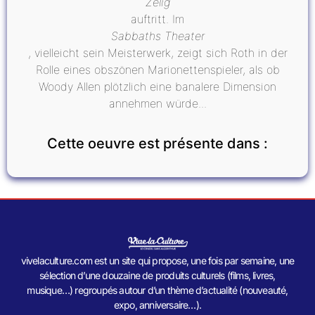
Zelig
auftritt. Im
Sabbaths Theater
, vielleicht sein Meisterwerk, zeigt sich Roth in der
Rolle eines obszönen Marionettenspieler, als ob
Woody Allen plötzlich eine banalere Dimension
annehmen würde...
Cette oeuvre est présente dans :
vivelaculture.com est un site qui propose, une fois par semaine, une
sélection d’une douzaine de produits culturels (films, livres,
musique…) regroupés autour d’un thème d’actualité (nouveauté,
expo, anniversaire…).