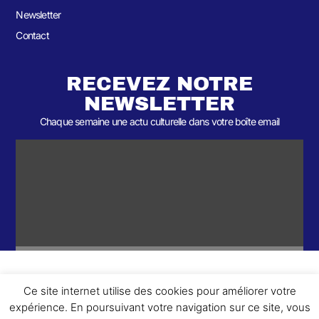
Newsletter
Contact
RECEVEZ NOTRE
NEWSLETTER
Chaque semaine une actu culturelle dans votre boîte email
Ce site internet utilise des cookies pour améliorer votre
ème
© 2026- Une collaboration 2
Round et Yellowpoly. Tous droits
expérience. En poursuivant votre navigation sur ce site, vous