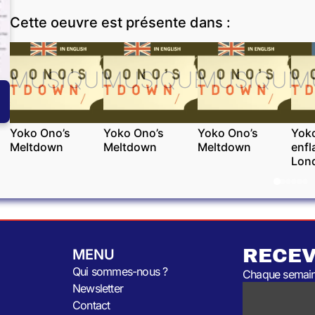
Cette oeuvre est présente dans :
MUSIQUE
MUSIQUE
MUSIQUE
M
Yoko Ono’s
Yoko Ono’s
Yoko Ono’s
Yok
Meltdown
Meltdown
Meltdown
enf
Lon
RECEV
MENU
Qui sommes-nous ?
Chaque semaine
Newsletter
Contact