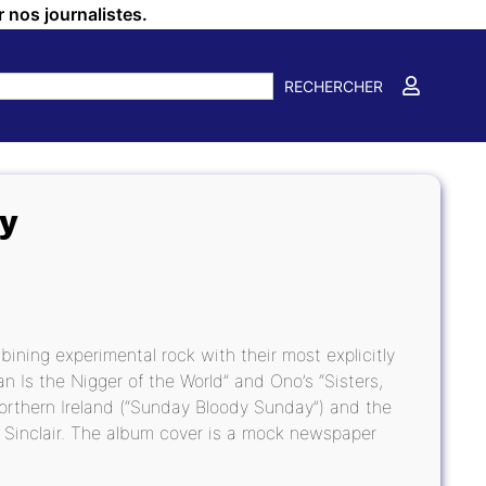
r nos journalistes.
RECHERCHER
y
ng experimental rock with their most explicitly
man Is the Nigger of the World” and Ono’s “Sisters,
in Northern Ireland (“Sunday Bloody Sunday”) and the
n Sinclair. The album cover is a mock newspaper