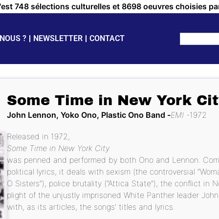
c'est 748 sélections culturelles et 8698 oeuvres choisies pa
NOUS ?
NEWSLETTER
CONTACT
Some Time in New York Cit
John Lennon, Yoko Ono, Plastic Ono Band
EMI
1972
Released in 1972,
Some Time in New York City
was penned and performed by both Ono and Lennon. Combini
political lyrics, it deals with sexism (the controversial “Wo
O Sisters”), police brutality (“Attica State”), the conflict 
plight of the unjustly imprisoned White Panther leader Joh
with, as its articles, the songs’ titles and lyrics.