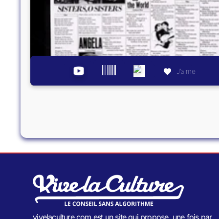
J’aime
vivelaculture.com est un site qui propose, une fois par