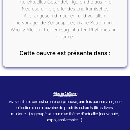
intellektuelles Getändel, Figuren die aus ihrer
Neurose ein ergreifendes und komisches
Aushängeschild machen, und vor allem
hervorragende Schauspieler, Diane Keaton und
Woody Allen, mit einem sagenhaften Rhythmus und
Charme.
Cette oeuvre est présente dans :
vivelaculture.com est un site qui propose, une fois par semaine, une
sélection d’une douzaine de produits culturels (films, livres,
musique…) regroupés autour d’un thème d’actualité (nouveauté,
expo, anniversaire…).