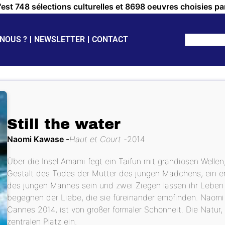
c'est 748 sélections culturelles et 8698 oeuvres choisies pa
NOUS ?
NEWSLETTER
CONTACT
Still the water
Naomi Kawase
Haut et Court
2014
Über die Insel Amami fegt ein Taifun mit grandiosen Well
Gestalt des Todes der Mutter des jungen Mädchens, ein e
des jungen Mannes sein und zwei Ziegen lassen ihr Leben 
begegnen der Liebe, die sie füreinander empfinden. Naomi 
Cannes 2014, ist von großer formaler Schönheit. Die Natu
zentralen Platz ein.