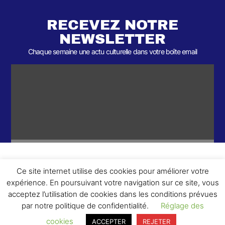
RECEVEZ NOTRE
NEWSLETTER
Chaque semaine une actu culturelle dans votre boîte email
Ce site internet utilise des cookies pour améliorer votre
ème
© 2026- Une collaboration 2
Round et Yellowpoly. Tous droits
expérience. En poursuivant votre navigation sur ce site, vous
réservés.
acceptez l’utilisation de cookies dans les conditions prévues
par notre politique de confidentialité.
Réglage des
cookies
ACCEPTER
REJETER