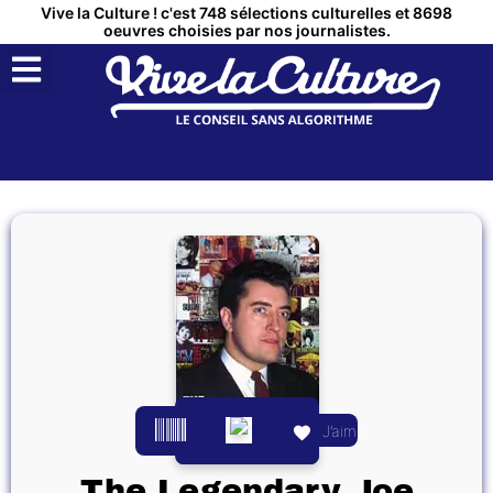
Vive la Culture ! c'est 748 sélections culturelles et 8698
oeuvres choisies par nos journalistes.
QUI SOMMES NOUS ?
MON COMPTE
J’aime
The Legendary Joe