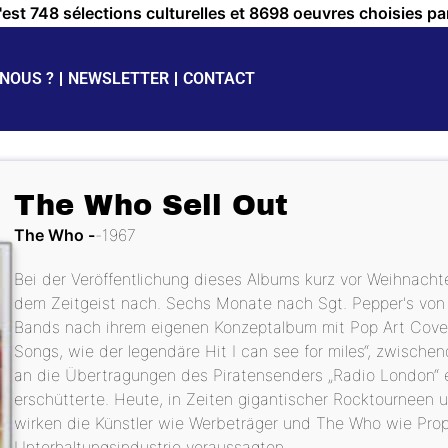
c'est 748 sélections culturelles et 8698 oeuvres choisies pa
NOUS ?
NEWSLETTER
CONTACT
The Who Sell Out
The Who
1967
Bei der Veröffentlichung dieses Albums kurz vor Weihnach
dem Zeitgeist nach. Sechs Monate nach Sgt. Pepper's von
Bands nach ihrem eigenen Konzeptalbum mit Pop Art Cover.
Songs, wie der legendäre Hit I can see for miles“, zwischen
an die Übertragungen des Piratensenders „Radio London“ 
erschütterte. Heute, in Zeiten gigantischer Rocktourneen 
wirken die Künstler wie Werbeträger und The Who wie Prop
Unterhaltungsindustrie voraussagten.