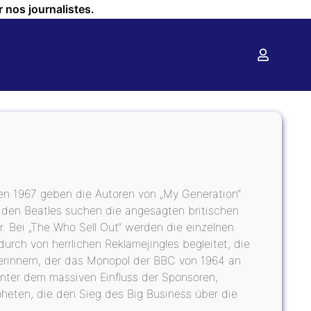
r nos journalistes.
ten 1967 geben die Autoren von „My Generation“
 den Beatles suchen die angesagten britischen
 Bei „The Who Sell Out“ werden die einzelnen
durch von herrlichen Reklamejingles begleitet, die
erinnern, der das Monopol der BBC von 1964 an
unter dem massiven Einfluss der Sponsoren,
heten, die den Sieg des Big Business über die