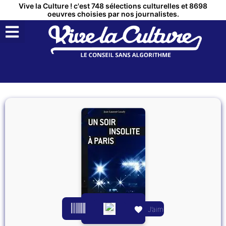
Vive la Culture ! c'est 748 sélections culturelles et 8698
oeuvres choisies par nos journalistes.
QUI SOMMES NOUS ?
MON COMPTE
J’aime