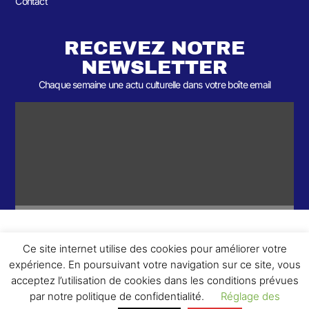
Contact
RECEVEZ NOTRE
NEWSLETTER
Chaque semaine une actu culturelle dans votre boîte email
Ce site internet utilise des cookies pour améliorer votre
ème
© 2026- Une collaboration 2
Round et Yellowpoly. Tous droits
expérience. En poursuivant votre navigation sur ce site, vous
réservés.
acceptez l’utilisation de cookies dans les conditions prévues
par notre politique de confidentialité.
Réglage des