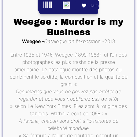
J’aime
Weegee : Murder is my
Business
Weegee
Catalogue de l'exposition
2013
Entre 1935 et 1946, Weegee (1899-1968) fut l’un des
photographes les plus trashs de la presse
américaine. Le catalogue montre des photos qui
combinent le sordide, la composition et la qualité du
grain. «
Des images que vous ne pouvez pas arrêter de
regarder et que vous n’oublierez pas de sitôt
» selon Le New York Times. Elles sont à l’origine des
tabloïds. Warhol a écrit en 1968 : «
À l'avenir, chacun aura droit à 15 minutes de
célébrité mondiale.
» Sa formule à l’allure de boutade, connut un