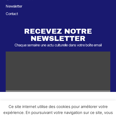
Newsletter
Contact
RECEVEZ NOTRE
NEWSLETTER
Chaque semaine une actu culturelle dans votre boîte email
Ce site internet utilise des cookies pour améliorer votre
ème
© 2026- Une collaboration 2
Round et Yellowpoly. Tous droits
expérience. En poursuivant votre navigation sur ce site, vous