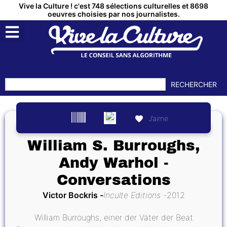
Vive la Culture ! c'est 748 sélections culturelles et 8698
oeuvres choisies par nos journalistes.
RECHERCHER
J’aime
William S. Burroughs,
Andy Warhol -
Conversations
Victor Bockris
Inculte Editions
2012
William Burroughs, einer der Väter der Beat