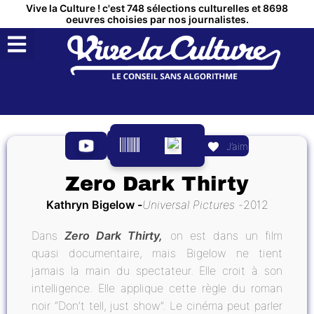
Vive la Culture ! c'est 748 sélections culturelles et 8698
oeuvres choisies par nos journalistes.
QUI SOMMES NOUS ?
MON COMPTE
J’aime
Zero Dark Thirty
Kathryn Bigelow
Universal Pictures
2012
Dans
Zero Dark Thirty,
on est dans un film
quasi documentaire, mais Bigelow ne tient
jamais la main du spectateur. Elle croit à son
intelligence. Elle applique cette règle du roman
noir “Don’t tell, just show”. Le cinéma peut parler