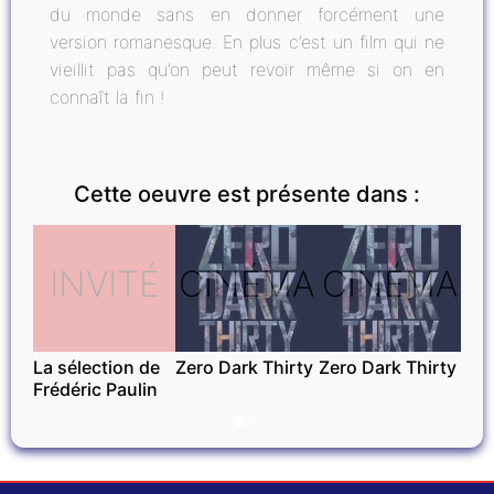
du monde sans en donner forcément une
version romanesque. En plus c’est un film qui ne
vieillit pas qu’on peut revoir même si on en
connaît la fin !
Cette oeuvre est présente dans :
INVITÉ
CINÉMA
CINÉMA
La sélection de
Zero Dark Thirty
Zero Dark Thirty
Frédéric Paulin